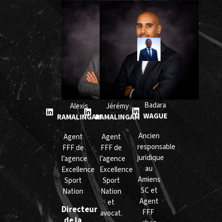
Badara
Alexis
Jérémy
WAGUE
RAMALINGAM
RAMALINGAM
Ancien
Agent
Agent
responsable
FFF de
FFF de
juridique
l’agence
l’agence
au
Excellence
Excellence
Amiens
Sport
Sport
SC et
Nation
Nation
Agent
et
Directeur
FFF
avocat.
de la