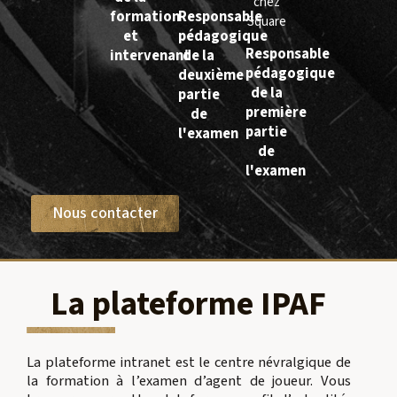
chez
formation
Responsable
Square
et
pédagogique
Responsable
intervenant
de la
pédagogique
deuxième
de la
partie
première
de
partie
l'examen
de
l'examen
Nous contacter
La plateforme IPAF
La plateforme intranet est le centre névralgique de
la formation à l’examen d’agent de joueur. Vous